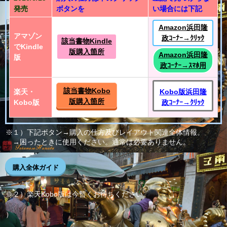
発売
ボタンを
い場合には下記
Amazon浜田隆
アマゾン
政ｺｰﾅｰ→ｸﾘｯｸ
該当書物Kindle
でKindle
版購入箇所
Amazon浜田隆
版
政ｺｰﾅｰ→ｽﾏﾎ用
該当書物Kobo
楽天・
Kobo版浜田隆
版購入箇所
Kobo版
政ｺｰﾅｰ→ｸﾘｯｸ
※１）下記ボタン→購入の仕方及びレイアウト関連全体情報。
→困ったときに使用ください。通常は必要ありません。
購入全体ガイド
※２）楽天Kobo版は今暫くお待ちください。
）