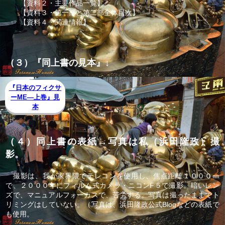
【資料２・主要作品一覧】
【資料３・第一部と第二部全体目次】
【資料４・関連情報】
（３）『同上書の見本』↓
『日本のフィクサ
ーME―上巻』見
本
（４）同上書の表紙→写真は私（浜田隆政）撮
影。
撮影は、我が家界隈でテレコンを使用し、焦点距離１０００㎜
で、２０００年にフィルム式カメラ・ニコンF５で撮影。暗いレン
ズで、マニュアルフォーカスで、苦労する。写真は撮ったままでト
リミングはしていない。（写真は、浜田隆政公式Blogなどの表紙で
も使用。