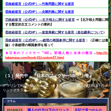
⑤政経提言（公式HP）―竹島問題に関する提言
⑥政経提言（公式HP）―尖閣列島に関する提言
⑦政経提言（公式HP）―北方領土に関する提言
⇒【北方領土問題に関
する暫定的主文コメントの要約】
⑧政経提言（公式HP）―皇室典範に関する提言（皇位継承について
）
⑨政経提言（公式HP）―総理の靖国参拝に関する提言
：（正確には激
論）小泉総理の靖国参拝を巡って
★日本のフィクサー〝ME〟登場人物と全体の概況
→
http://h-
takamasa.com/book-01/custom57.html
（１）発売中→『日本のフィクサーME・上巻』
アマゾンでKindle版・Kobo版（各１００円）。購入の仕方は下のク
リックボタンを。
コラム
2016/6/15
購入の仕方は下のクリック
左記で見つからな