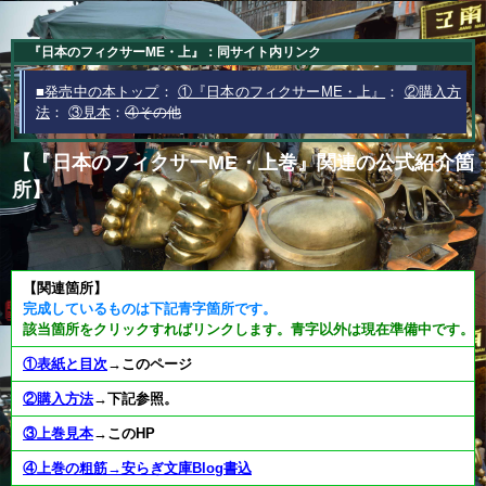
『日本のフィクサーME・上』：同サイト内リンク
■発売中の本トップ
：
①『日本のフィクサーME・上』
：
②購入方
法
：
③見本
：
④その他
【『日本のフィクサーME・上巻』関連の公式紹介箇
所】
【関連箇所】
完成しているものは下記青字箇所です。
該当箇所をクリックすればリンクします。青字以外は現在準備中です。
①表紙と目次
→このページ
②購入方法
→下記参照。
③上巻見本
→このHP
④上巻の粗筋→安らぎ文庫Blog書込