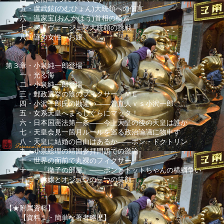
五・盧武鉉(のむひょん)大統領への伝言
六・温家宝(おんかほう)首相の模索
七・メドヴェージェフ大統領の挑戦
八・謎の女性・お嬢
第３章・小泉純一郎登場
一・光る海
二・小泉純一郎登場
三・郵政選挙の陰のフィクサー・ＭＥ
四・小沢一郎氏の勘違い――菅直人ｖｓ小沢一郎
五・女系天皇へまっしぐらにマッタ！
六・日本国憲法第一条――今上天皇の後の天皇は誰か
七・天皇会見一箇月ルールを巡る政治論議に物申す
八・天皇に結婚の自由はあるか――ボン・ドクトリン
九・小泉総理の靖国参拝問題での激論
十・世界の面前で丸裸のフィクサー
十一・『徹子の部屋』――ボンとトットちゃんの横綱争い
十二・お嬢とオジョウの三つの笑顔
【★附属資料】
【資料１・簡単な著者略歴】