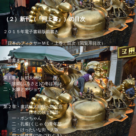
（２）新刊（『同上書』）の目次
２０１５年電子書籍版前書き
『日本のフィクサーＭＥ・上巻』目次（閲覧用目次）
前書き
第１章・お初天神様
一・故郷(ふるさと)の冬は寒い
二・お嬢とオジョウ
第２章・盧武鉉大統領への伝言
――日本の領土問題
一・ボンちゃん
二・孔雀(くじゃく)青年部
三・けったいな街・大阪
四・徒然草(つれづれぐさ)