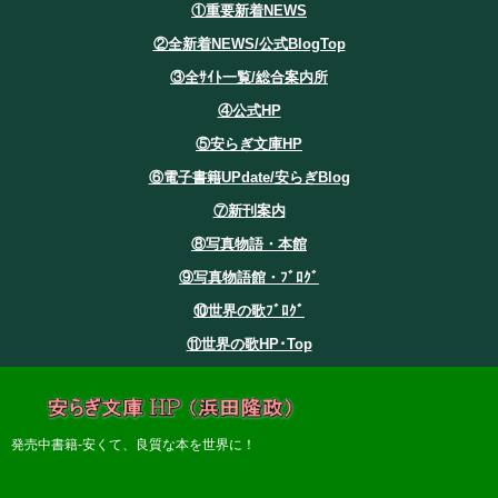
①重要新着NEWS
②全新着NEWS/公式BlogTop
③全ｻｲﾄ一覧/総合案内所
④公式HP
⑤安らぎ文庫HP
⑥電子書籍UPdate/安らぎBlog
⑦新刊案内
⑧写真物語・本館
⑨写真物語館・ﾌﾞﾛｸﾞ
⑩世界の歌ﾌﾞﾛｸﾞ
⑪世界の歌HP･Top
発売中書籍-安くて、良質な本を世界に！
安らぎ文庫・発売中書籍