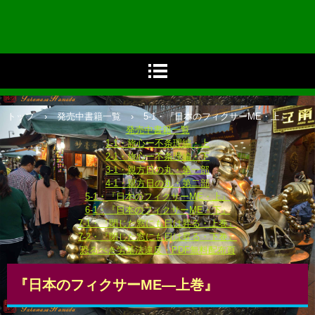
トップ
›
発売中書籍一覧
›
5-1・『日本のフィクサーME・上』
発売中書籍一覧
1-1・旅心ー不条理編・上
2-1・旅心ー不条理編・下
3-1・親方日の丸・第一部
4-1・親方日の丸・第二部
5-1・『日本のフィクサーME・上』
6-1・『日本のフィクサーME・下』
7-1・『閉じた窓にも日は昇る・上巻』
7-2・『閉じた窓にも日は昇る・下巻』
恐るべき労基法違反・PDF無料配布頁
『日本のフィクサーME―上巻』